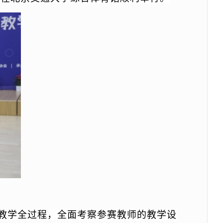
教学全过程，全面考察参赛教师的教学设