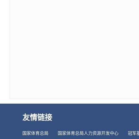
友情链接
国家体育总局
国家体育总局人力资源开发中心
冠军