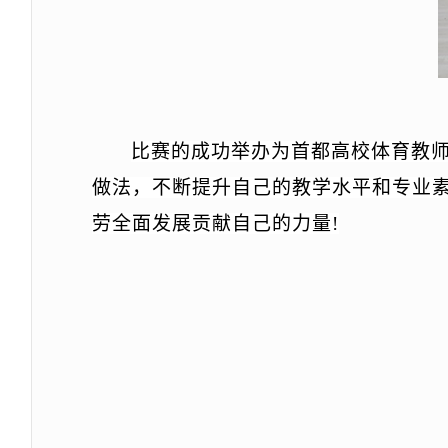
比赛的成功举办为首都高校体育教
做法，不断提升自己的教学水平和专业素
劳全面发展贡献自己的力量
!