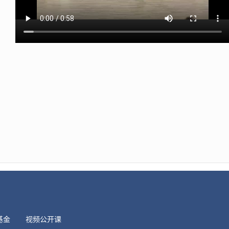
基金
视频公开课