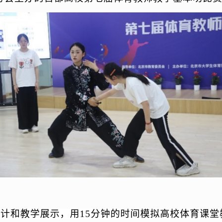
设计和教学展示，用
15
分钟的时间模拟高校体育课堂