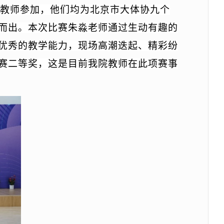
教师参加，他们均为北京市大体协九个
而出。本次比赛朱淼老师通过生动有趣的
优秀的教学能力，现场高潮迭起、精彩纷
赛二等奖，这是目前我院教师在此项赛事