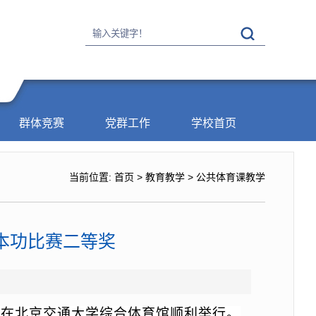
群体竞赛
党群工作
学校首页
当前位置:
首页
>
教育教学
>
公共体育课教学
本功比赛二等奖
赛在北京交通大学综合体育馆顺利举行。