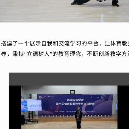
师搭建了一个展示自我和交流学习的平台，让体育教
养，秉持“立德树人”的教育理念，不断创新教学