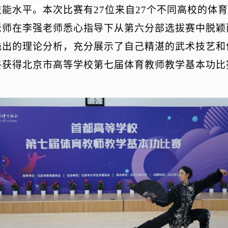
技能水平。本次比赛有
27
位来自
27
个不同高校的体育
老师在李强老师悉心指导下从第六分部选拔赛中脱颖
浅出的理论分析，充分展示了自己精湛的武术技艺和
终获得北京市高等学校第七届体育教师教学基本功比