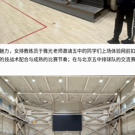
魅力，女排教练员于雅光老师邀请五中的同学们上场体验网前
的技战术配合与成熟的比赛节奏；在与北京五中排球队的交流