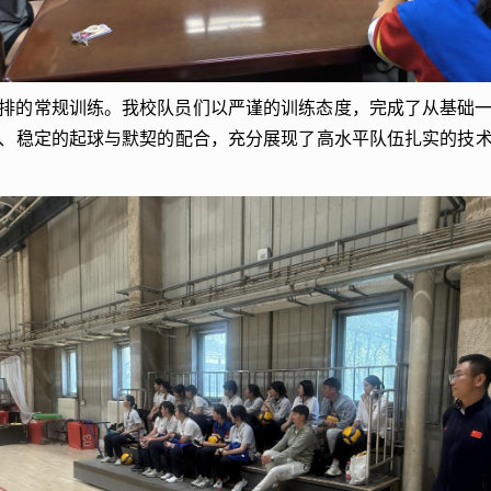
排的常规训练。我校队员们以严谨的训练态度，完成了从基础
、稳定的起球与默契的配合，充分展现了高水平队伍扎实的技