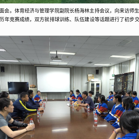
面会。体育经济与管理学院副院长杨海林主持会议，向来访师
历年竞赛成绩，双方就排球训练、队伍建设等话题进行了初步