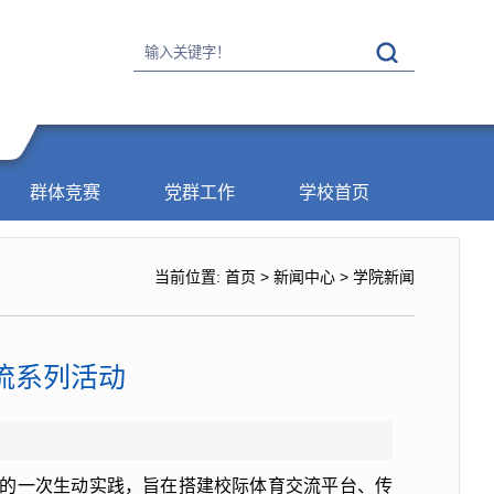
群体竞赛
党群工作
学校首页
当前位置:
首页
>
新闻中心
>
学院新闻
流系列活动
建”的一次生动实践，旨在搭建校际体育交流平台、传