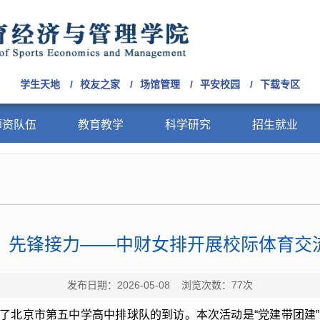
学生天地 /
校友之家 /
场馆管理 /
平安校园 /
下载专区
师资队伍
教育教学
科学研究
招生就业
，先锋接力——中财女排开展校际体育交
发布日期：2026-05-08 浏览次数：
77
次
迎来了北京市第五中学高中排球队的到访。本次活动是“党建带团