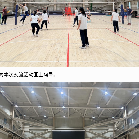
为本次交流活动画上句号。