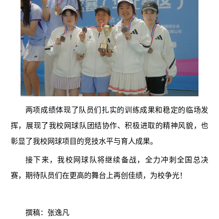
两项成绩体现了队员们扎实的训练成果和稳定的临场发
挥，展现了我校网球队团结协作、积极进取的精神风貌，也
彰显了我校网球项目的竞技水平与育人成果。
接下来，我校网球队将继续备战，全力冲刺全国总决
赛，期待队员们在更高的舞台上再创佳绩，为校争光！
撰稿：张逸凡