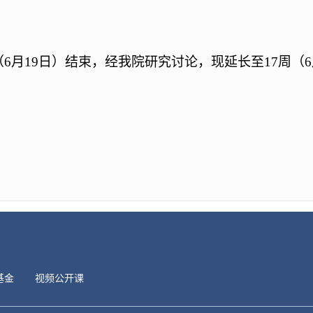
（
6
月
19
日）结束，经我院研究讨论，现延长至
17
周（
6
基金
视频公开课