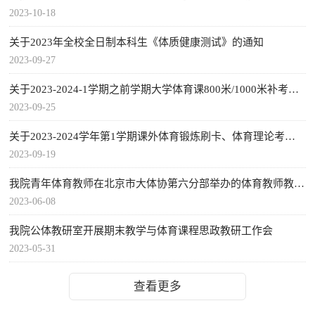
2023-10-18
关于2023年全校全日制本科生《体质健康测试》的通知
2023-09-27
关于2023-2024-1学期之前学期大学体育课800米/1000米补考的通...
2023-09-25
关于2023-2024学年第1学期课外体育锻炼刷卡、体育理论考试、8...
2023-09-19
我院青年体育教师在北京市大体协第六分部举办的体育教师教学...
2023-06-08
我院公体教研室开展期末教学与体育课程思政教研工作会
2023-05-31
查看更多